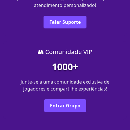
atendimento personalizado!
Falar Suporte
👥 Comunidade VIP
1000+
Junte-se a uma comunidade exclusiva de
jogadores e compartilhe experiências!
Entrar Grupo