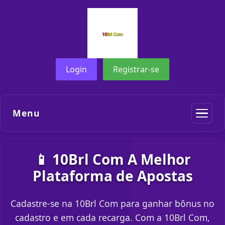
Login
Registrar-se
Menu
📱 10Brl Com A Melhor
Plataforma de Apostas
Cadastre-se na 10Brl Com para ganhar bônus no
cadastro e em cada recarga. Com a 10Brl Com,