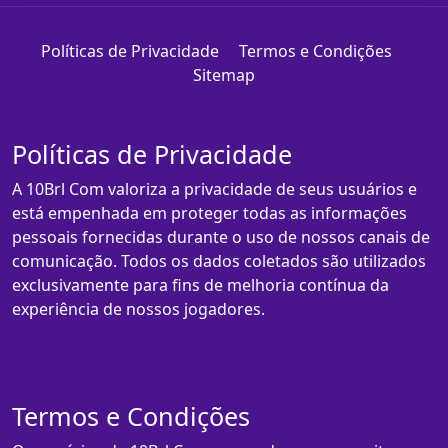
Políticas de Privacidade
Termos e Condições
Sitemap
Políticas de Privacidade
A 10Brl Com valoriza a privacidade de seus usuários e
está empenhada em proteger todas as informações
pessoais fornecidas durante o uso de nossos canais de
comunicação. Todos os dados coletados são utilizados
exclusivamente para fins de melhoria contínua da
experiência de nossos jogadores.
Termos e Condições