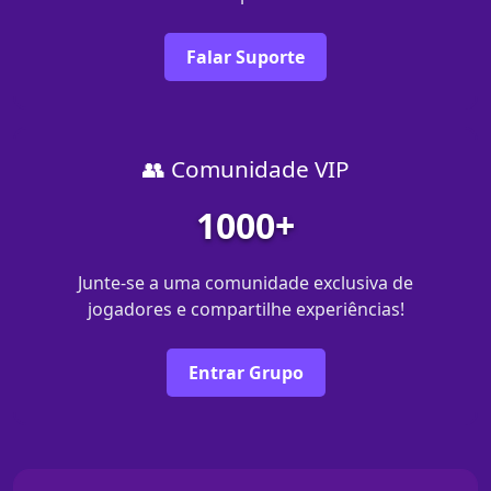
Falar Suporte
👥 Comunidade VIP
1000+
Junte-se a uma comunidade exclusiva de
jogadores e compartilhe experiências!
Entrar Grupo