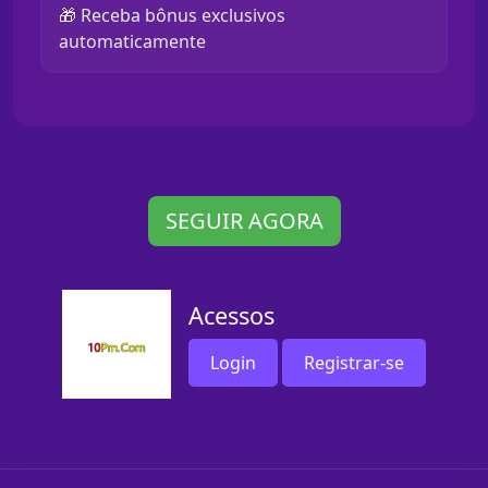
🎁 Receba bônus exclusivos
automaticamente
SEGUIR AGORA
Acessos
Login
Registrar-se