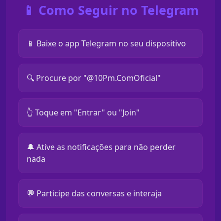
📱 Como Seguir no Telegram
📱 Baixe o app Telegram no seu dispositivo
🔍 Procure por "@10Pm.ComOficial"
👆 Toque em "Entrar" ou "Join"
🔔 Ative as notificações para não perder
nada
💬 Participe das conversas e interaja