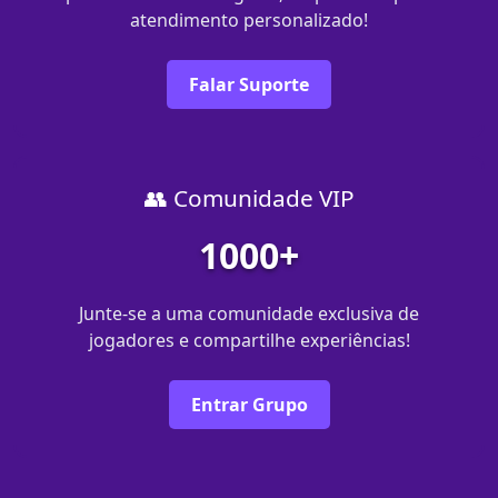
atendimento personalizado!
Falar Suporte
👥 Comunidade VIP
1000+
Junte-se a uma comunidade exclusiva de
jogadores e compartilhe experiências!
Entrar Grupo