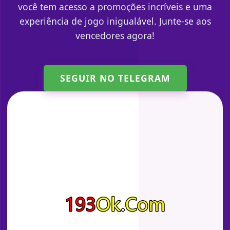
você tem acesso a promoções incríveis e uma
experiência de jogo inigualável. Junte-se aos
vencedores agora!
SEGUIR NO TELEGRAM