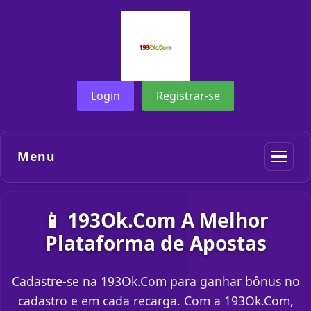
Login
Registrar-se
Menu
📱 193Ok.Com A Melhor
Plataforma de Apostas
Cadastre-se na 193Ok.Com para ganhar bônus no
cadastro e em cada recarga. Com a 193Ok.Com,