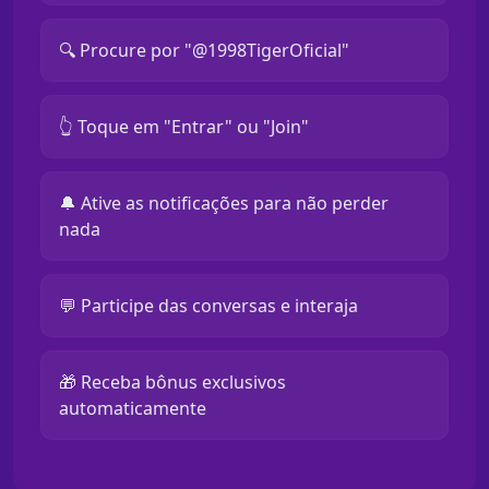
🔍 Procure por "@1998TigerOficial"
👆 Toque em "Entrar" ou "Join"
🔔 Ative as notificações para não perder
nada
💬 Participe das conversas e interaja
🎁 Receba bônus exclusivos
automaticamente