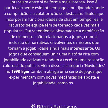
interajam entre si de forma mais intensa. Isso é
particularmente evidente em jogos multijogador, onde
a competição e a colaboração se destacam. Títulos que
incorporam funcionalidades de chat em tempo real e
recursos de equipe têm se tornado cada vez mais
populares. Outra tendência observada é a gamificação
de elementos não relacionados a jogos, como a
inclusão de narrativas envolventes e missões que
tornam a jogabilidade ainda mais interessante. Os
jogos que conseguem unir uma história rica com
jogabilidade cativante tendem a receber uma recepção
calorosa do público. Além disso, a categoria 'Novidades'
no
1998Tiger
também abriga uma série de jogos que
experimentam com novas mecânicas de aposta e
jogabilidade, como os .
🎁 Bônus Exclusivos