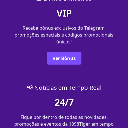
VIP
Receba bônus exclusivos do Telegram,
promoções especiais e códigos promocionais
únicos!
Ver Bônus
📢 Notícias em Tempo Real
24/7
Fique por dentro de todas as novidades,
promoções e eventos da 1998Tiger em tempo