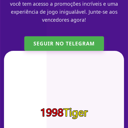
você tem acesso a promoções incríveis e uma
experiência de jogo inigualável. Junte-se aos
vencedores agora!
SEGUIR NO TELEGRAM