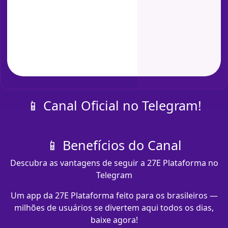
📱 Canal Oficial no Telegram!
📱 Benefícios do Canal
Descubra as vantagens de seguir a 27E Plataforma no
Telegram
Um app da 27E Plataforma feito para os brasileiros —
milhões de usuários se divertem aqui todos os dias,
baixe agora!