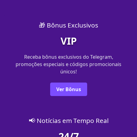
🎁 Bônus Exclusivos
VIP
Receba bônus exclusivos do Telegram,
promoções especiais e códigos promocionais
únicos!
Ver Bônus
📢 Notícias em Tempo Real
24/7