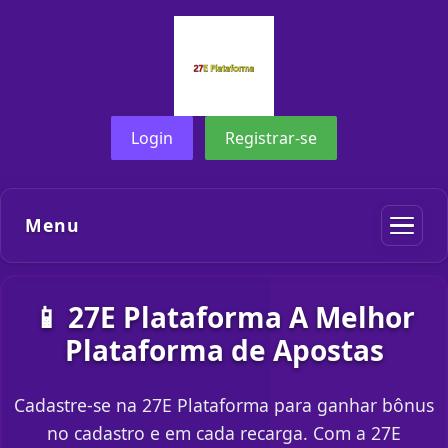
Login
Registrar-se
Menu
📱 27E Plataforma A Melhor
Plataforma de Apostas
Cadastre-se na 27E Plataforma para ganhar bônus
no cadastro e em cada recarga. Com a 27E