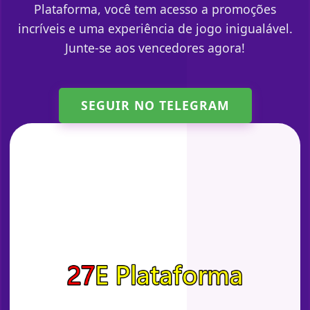
Plataforma, você tem acesso a promoções
incríveis e uma experiência de jogo inigualável.
Junte-se aos vencedores agora!
SEGUIR NO TELEGRAM