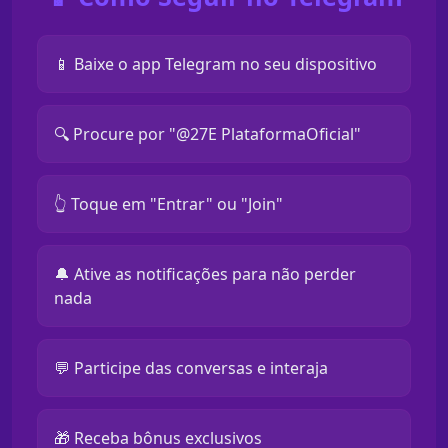
📱 Baixe o app Telegram no seu dispositivo
🔍 Procure por "@27E PlataformaOficial"
👆 Toque em "Entrar" ou "Join"
🔔 Ative as notificações para não perder
nada
💬 Participe das conversas e interaja
🎁 Receba bônus exclusivos