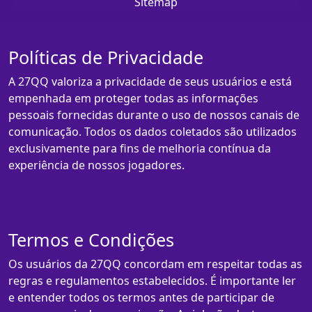
Sitemap
Políticas de Privacidade
A 27QQ valoriza a privacidade de seus usuários e está
empenhada em proteger todas as informações
pessoais fornecidas durante o uso de nossos canais de
comunicação. Todos os dados coletados são utilizados
exclusivamente para fins de melhoria contínua da
experiência de nossos jogadores.
Termos e Condições
Os usuários da 27QQ concordam em respeitar todas as
regras e regulamentos estabelecidos. É importante ler
e entender todos os termos antes de participar de