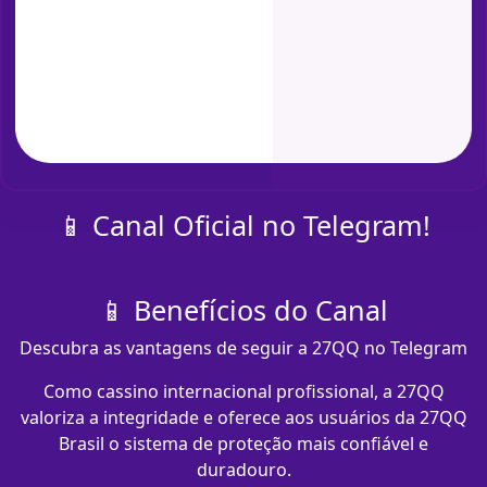
📱 Canal Oficial no Telegram!
📱 Benefícios do Canal
Descubra as vantagens de seguir a 27QQ no Telegram
Como cassino internacional profissional, a 27QQ
valoriza a integridade e oferece aos usuários da 27QQ
Brasil o sistema de proteção mais confiável e
duradouro.