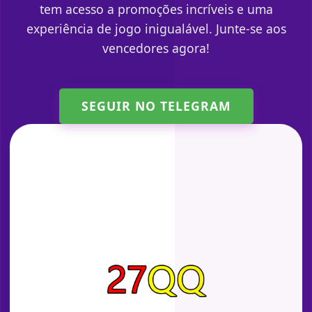
tem acesso a promoções incríveis e uma
experiência de jogo inigualável. Junte-se aos
vencedores agora!
SEGUIR NO TELEGRAM