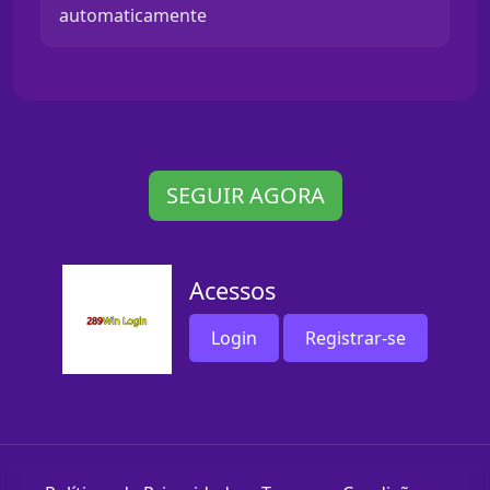
automaticamente
SEGUIR AGORA
Acessos
Login
Registrar-se