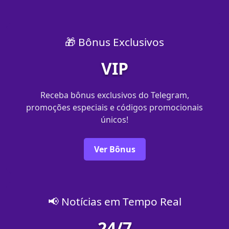
🎁 Bônus Exclusivos
VIP
Receba bônus exclusivos do Telegram,
promoções especiais e códigos promocionais
únicos!
Ver Bônus
📢 Notícias em Tempo Real
24/7