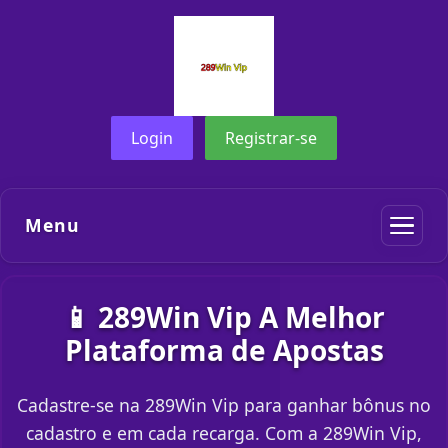
Login
Registrar-se
Menu
📱 289Win Vip A Melhor
Plataforma de Apostas
Cadastre-se na 289Win Vip para ganhar bônus no
cadastro e em cada recarga. Com a 289Win Vip,