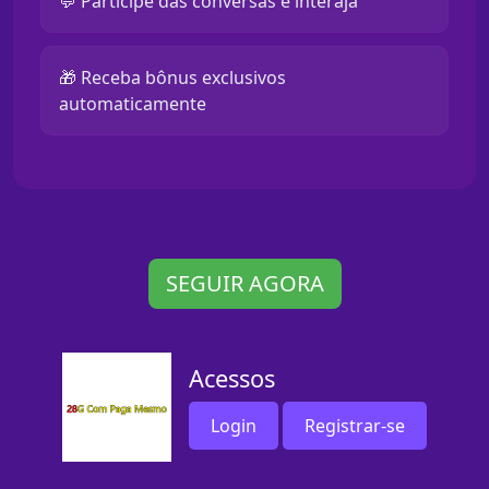
💬 Participe das conversas e interaja
🎁 Receba bônus exclusivos
automaticamente
SEGUIR AGORA
Acessos
Login
Registrar-se