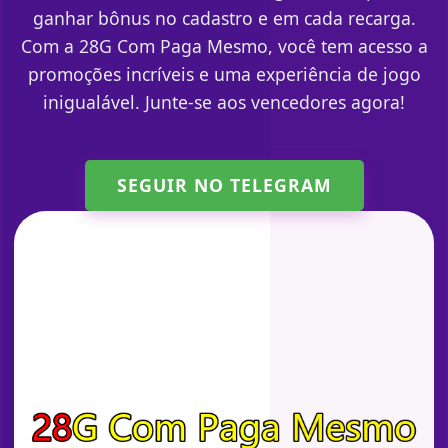
ganhar bônus no cadastro e em cada recarga.
Com a 28G Com Paga Mesmo, você tem acesso a
promoções incríveis e uma experiência de jogo
inigualável. Junte-se aos vencedores agora!
SEGUIR NO TELEGRAM