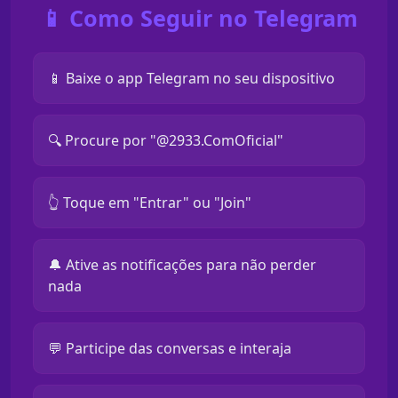
📱 Como Seguir no Telegram
📱 Baixe o app Telegram no seu dispositivo
🔍 Procure por "@2933.ComOficial"
👆 Toque em "Entrar" ou "Join"
🔔 Ative as notificações para não perder
nada
💬 Participe das conversas e interaja