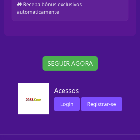
🎁 Receba bônus exclusivos
automaticamente
SEGUIR AGORA
Acessos
Login
Registrar-se