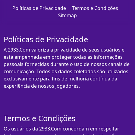
Políticas de Privacidade
Termos e Condições
Sitemap
Políticas de Privacidade
A 2933.Com valoriza a privacidade de seus usuários e
está empenhada em proteger todas as informações
pessoais fornecidas durante o uso de nossos canais de
comunicação. Todos os dados coletados são utilizados
exclusivamente para fins de melhoria contínua da
experiência de nossos jogadores.
Termos e Condições
Os usuários da 2933.Com concordam em respeitar