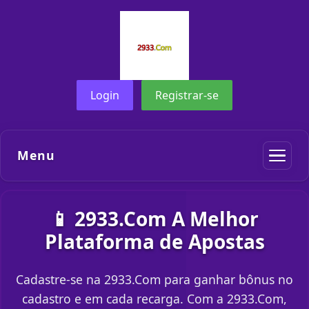
Login
Registrar-se
Menu
📱 2933.Com A Melhor
Plataforma de Apostas
Cadastre-se na 2933.Com para ganhar bônus no
cadastro e em cada recarga. Com a 2933.Com,