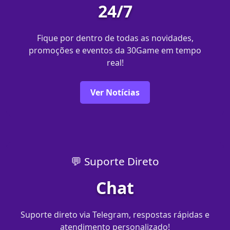
24/7
Fique por dentro de todas as novidades,
promoções e eventos da 30Game em tempo
real!
Ver Notícias
💬 Suporte Direto
Chat
Suporte direto via Telegram, respostas rápidas e
atendimento personalizado!