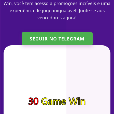
Win, você tem acesso a promoções incríveis e uma
experiência de jogo inigualável. Junte-se aos
vencedores agora!
SEGUIR NO TELEGRAM