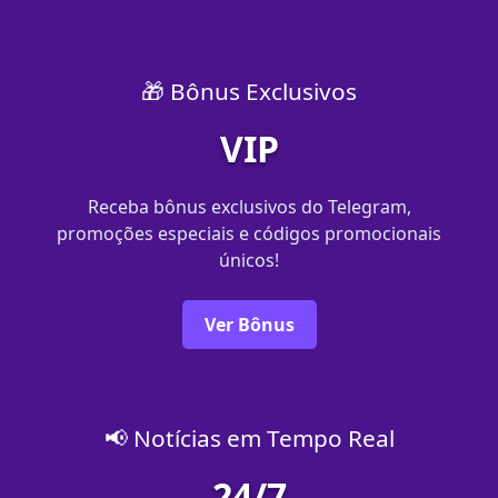
🎁 Bônus Exclusivos
VIP
Receba bônus exclusivos do Telegram,
promoções especiais e códigos promocionais
únicos!
Ver Bônus
📢 Notícias em Tempo Real
24/7