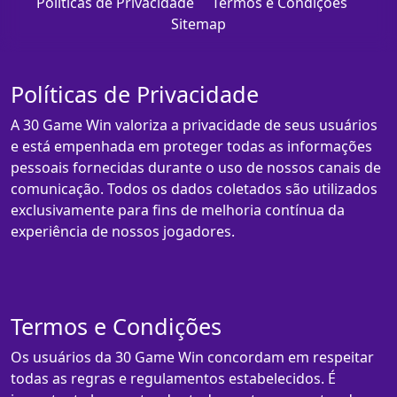
Políticas de Privacidade
Termos e Condições
Sitemap
Políticas de Privacidade
A 30 Game Win valoriza a privacidade de seus usuários
e está empenhada em proteger todas as informações
pessoais fornecidas durante o uso de nossos canais de
comunicação. Todos os dados coletados são utilizados
exclusivamente para fins de melhoria contínua da
experiência de nossos jogadores.
Termos e Condições
Os usuários da 30 Game Win concordam em respeitar
todas as regras e regulamentos estabelecidos. É