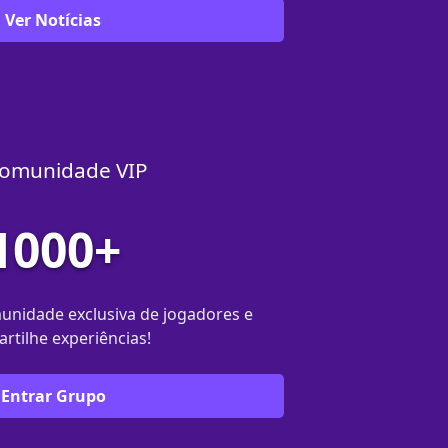
Ver Notícias
Comunidade VIP
1000+
unidade exclusiva de jogadores e
rtilhe experiências!
Entrar Grupo