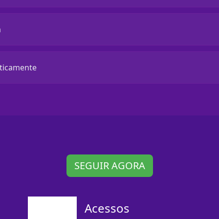
a
aticamente
SEGUIR AGORA
Acessos