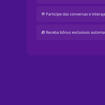
💬 Participe das conversas e interaj
🎁 Receba bônus exclusivos autom