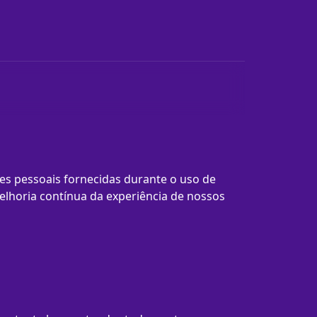
es pessoais fornecidas durante o uso de
elhoria contínua da experiência de nossos