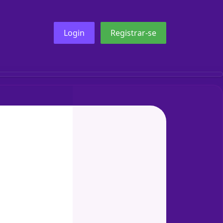
Login
Registrar-se