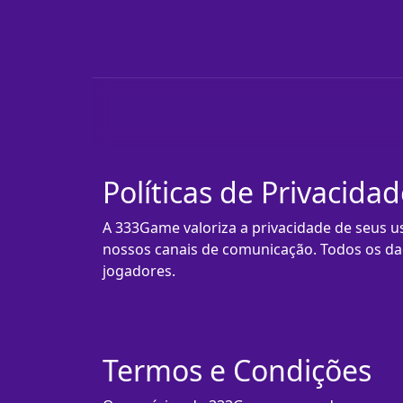
Políticas de Privacida
A 333Game valoriza a privacidade de seus 
nossos canais de comunicação. Todos os dad
jogadores.
Termos e Condições