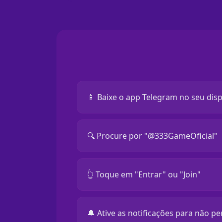
📱 Baixe o app Telegram no seu disp
🔍 Procure por "@333GameOficial"
👆 Toque em "Entrar" ou "Join"
🔔 Ative as notificações para não p