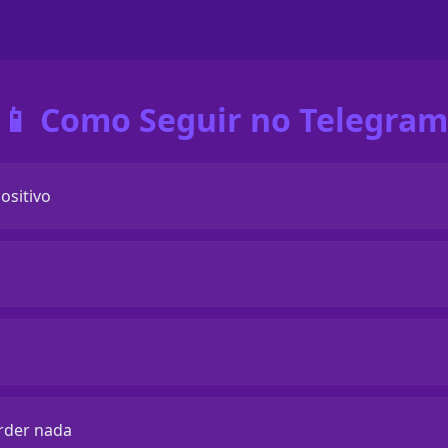
📱 Como Seguir no Telegram
ositivo
erder nada