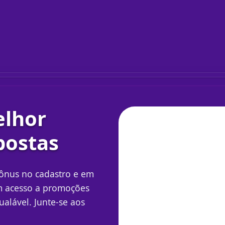
elhor
postas
ônus no cadastro e em
m acesso a promoções
ualável. Junte-se aos