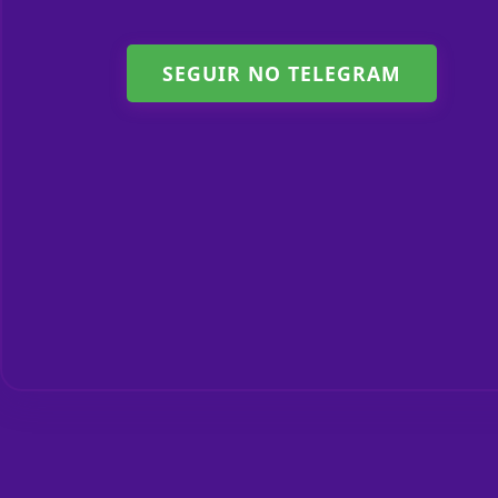
SEGUIR NO TELEGRAM