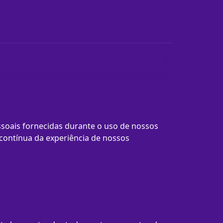
ssoais fornecidas durante o uso de nossos
 contínua da experiência de nossos