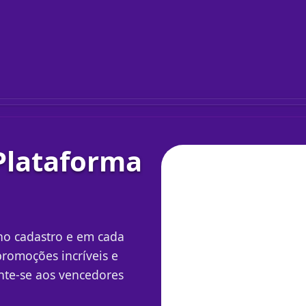
Plataforma
no cadastro e em cada
promoções incríveis e
unte-se aos vencedores