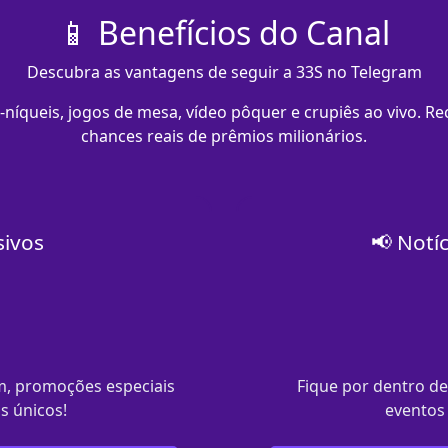
📱 Benefícios do Canal
Descubra as vantagens de seguir a 33S no Telegram
íqueis, jogos de mesa, vídeo pôquer e crupiês ao vivo. Re
chances reais de prêmios milionários.
sivos
📢 Notí
m, promoções especiais
Fique por dentro d
s únicos!
eventos