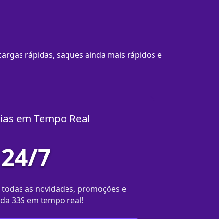
cargas rápidas, saques ainda mais rápidos e
cias em Tempo Real
24/7
e todas as novidades, promoções e
 da 33S em tempo real!