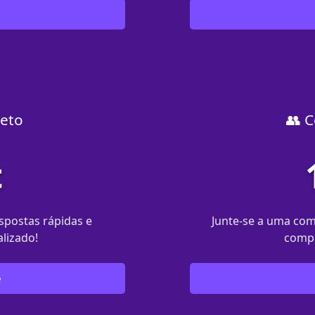
reto
👥 
t
espostas rápidas e
Junte-se a uma com
lizado!
compa
e