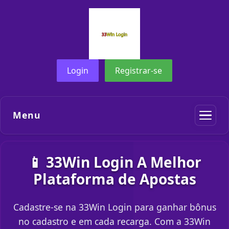
Login
Registrar-se
Menu
📱 33Win Login A Melhor
Plataforma de Apostas
Cadastre-se na 33Win Login para ganhar bônus
no cadastro e em cada recarga. Com a 33Win