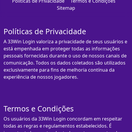
Políticas de Privacidade
Termos e Condições
Sitemap
Políticas de Privacidade
A 33Win Login valoriza a privacidade de seus usuários e
está empenhada em proteger todas as informações
pessoais fornecidas durante o uso de nossos canais de
comunicação. Todos os dados coletados são utilizados
exclusivamente para fins de melhoria contínua da
experiência de nossos jogadores.
Termos e Condições
Os usuários da 33Win Login concordam em respeitar
todas as regras e regulamentos estabelecidos. É