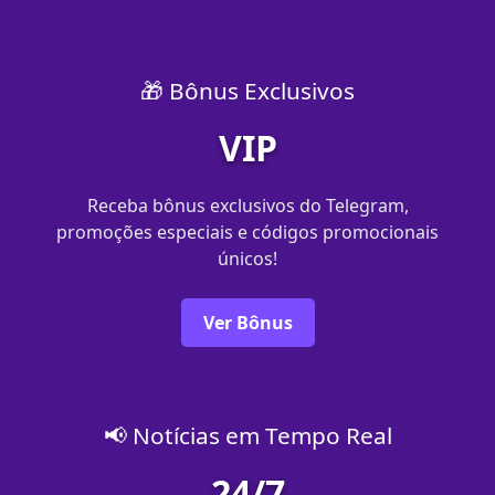
🎁 Bônus Exclusivos
VIP
Receba bônus exclusivos do Telegram,
promoções especiais e códigos promocionais
únicos!
Ver Bônus
📢 Notícias em Tempo Real
24/7