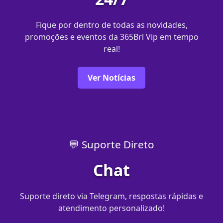
Fique por dentro de todas as novidades,
promoções e eventos da 365Brl Vip em tempo
real!
Ver Notícias
💬 Suporte Direto
Chat
Suporte direto via Telegram, respostas rápidas e
atendimento personalizado!