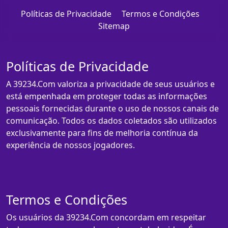
Políticas de Privacidade
Termos e Condições
Sitemap
Políticas de Privacidade
A 39234.Com valoriza a privacidade de seus usuários e
está empenhada em proteger todas as informações
pessoais fornecidas durante o uso de nossos canais de
comunicação. Todos os dados coletados são utilizados
exclusivamente para fins de melhoria contínua da
experiência de nossos jogadores.
Termos e Condições
Os usuários da 39234.Com concordam em respeitar