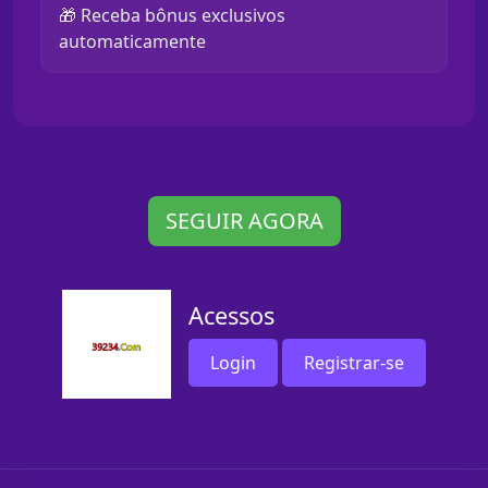
🎁 Receba bônus exclusivos
automaticamente
SEGUIR AGORA
Acessos
Login
Registrar-se