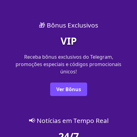
🎁 Bônus Exclusivos
VIP
Receba bônus exclusivos do Telegram,
promoções especiais e códigos promocionais
únicos!
Ver Bônus
📢 Notícias em Tempo Real
24/7