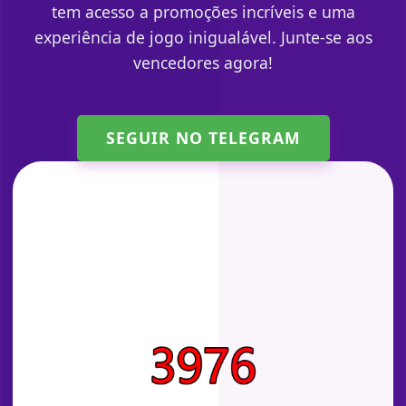
tem acesso a promoções incríveis e uma
experiência de jogo inigualável. Junte-se aos
vencedores agora!
SEGUIR NO TELEGRAM