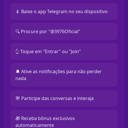
📱 Baixe o app Telegram no seu dispositivo
🔍 Procure por "@3976Oficial"
👆 Toque em "Entrar" ou "Join"
🔔 Ative as notificações para não perder
nada
💬 Participe das conversas e interaja
🎁 Receba bônus exclusivos
automaticamente