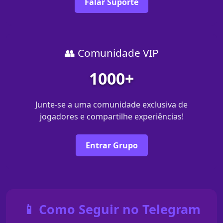
Falar Suporte
👥 Comunidade VIP
1000+
Junte-se a uma comunidade exclusiva de
jogadores e compartilhe experiências!
Entrar Grupo
📱 Como Seguir no Telegram