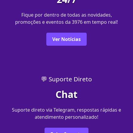
Fique por dentro de todas as novidades,
promoções e eventos da 3976 em tempo real!
Ver Notícias
💬 Suporte Direto
Chat
Suporte direto via Telegram, respostas rápidas e
atendimento personalizado!