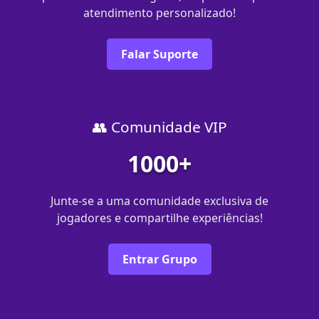
atendimento personalizado!
Falar Suporte
👥 Comunidade VIP
1000+
Junte-se a uma comunidade exclusiva de
jogadores e compartilhe experiências!
Entrar Grupo