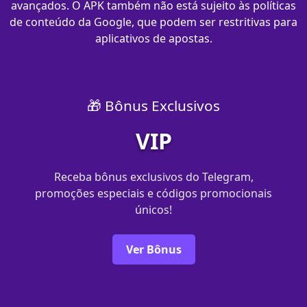
avançados. O APK também não está sujeito às políticas
de conteúdo da Google, que podem ser restritivas para
aplicativos de apostas.
🎁 Bônus Exclusivos
VIP
Receba bônus exclusivos do Telegram,
promoções especiais e códigos promocionais
únicos!
Ver Bônus