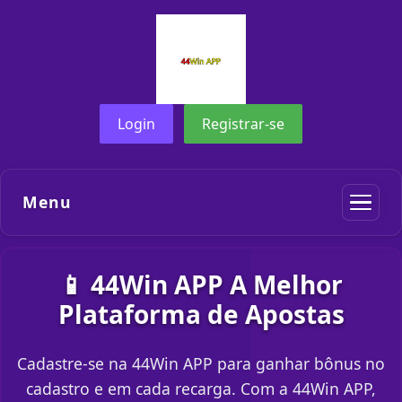
Login
Registrar-se
Menu
📱 44Win APP A Melhor
Plataforma de Apostas
Cadastre-se na 44Win APP para ganhar bônus no
cadastro e em cada recarga. Com a 44Win APP,