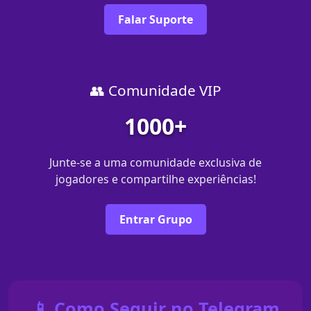
Falar Suporte
👥 Comunidade VIP
1000+
Junte-se a uma comunidade exclusiva de
jogadores e compartilhe experiências!
Entrar Grupo
📱 Como Seguir no Telegram