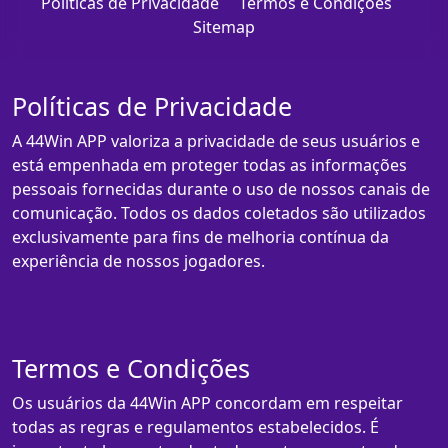
Políticas de Privacidade
Termos e Condições
Sitemap
Políticas de Privacidade
A 44Win APP valoriza a privacidade de seus usuários e
está empenhada em proteger todas as informações
pessoais fornecidas durante o uso de nossos canais de
comunicação. Todos os dados coletados são utilizados
exclusivamente para fins de melhoria contínua da
experiência de nossos jogadores.
Termos e Condições
Os usuários da 44Win APP concordam em respeitar
todas as regras e regulamentos estabelecidos. É