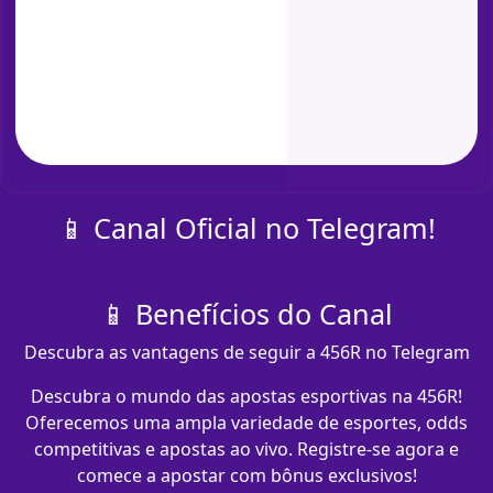
📱 Canal Oficial no Telegram!
📱 Benefícios do Canal
Descubra as vantagens de seguir a 456R no Telegram
Descubra o mundo das apostas esportivas na 456R!
Oferecemos uma ampla variedade de esportes, odds
competitivas e apostas ao vivo. Registre-se agora e
comece a apostar com bônus exclusivos!