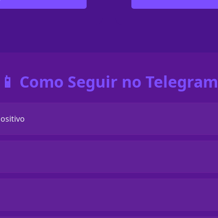
📱 Como Seguir no Telegram
ositivo