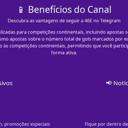
📱 Benefícios do Canal
Descubra as vantagens de seguir a 46E no Telegram
lizadas para competições continentais, incluindo apostas s
esmo apostas sobre o número total de gols marcados por equ
s competições continentais, permitindo que você particip
forma ativa.
sivos
📢 Notí
m, promoções especiais
Fique por dentro d