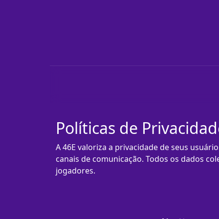
Políticas de Privacida
A 46E valoriza a privacidade de seus usuár
canais de comunicação. Todos os dados cole
jogadores.