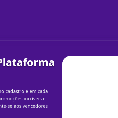
Plataforma
no cadastro e em cada
promoções incríveis e
unte-se aos vencedores