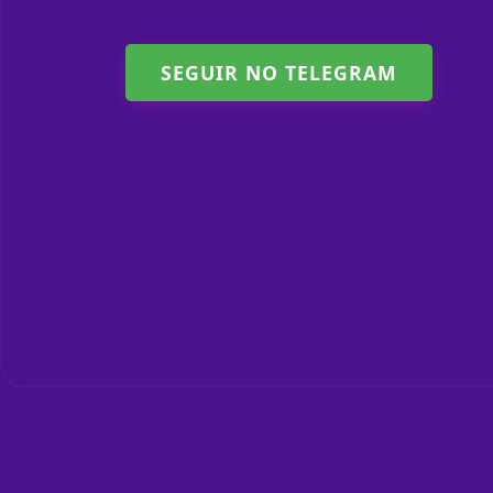
SEGUIR NO TELEGRAM