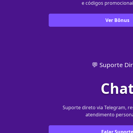
e códigos promocionai
Ver Bônus
💬 Suporte Di
Cha
Suporte direto via Telegram, r
atendimento persona
Falar Suport