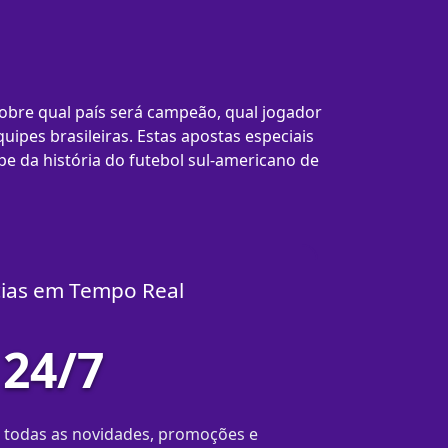
obre qual país será campeão, qual jogador
ipes brasileiras. Estas apostas especiais
e da história do futebol sul-americano de
cias em Tempo Real
24/7
e todas as novidades, promoções e