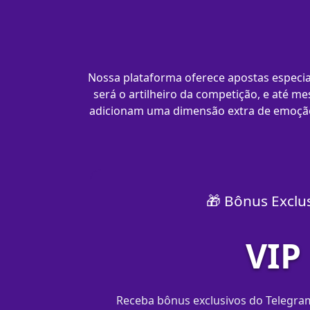
Nossa plataforma oferece apostas especia
será o artilheiro da competição, e até m
adicionam uma dimensão extra de emoção à
🎁 Bônus Exclu
VIP
Receba bônus exclusivos do Telegra