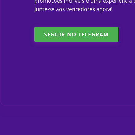
promoções incríveis e uma experiência d
Junte-se aos vencedores agora!
SEGUIR NO TELEGRAM