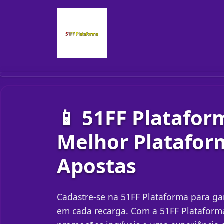
📱 51FF Platafor
Melhor Platafor
Apostas
Cadastre-se na 51FF Plataforma para g
em cada recarga. Com a 51FF Plataforma