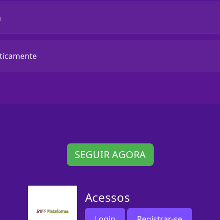
a
aticamente
SEGUIR AGORA
Acessos
Login
Registrar-se