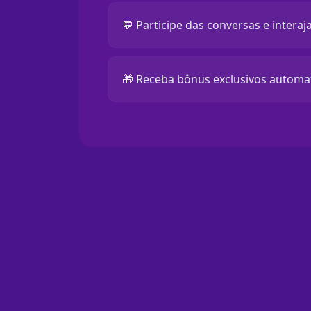
💬 Participe das conversas e interaj
🎁 Receba bônus exclusivos autom