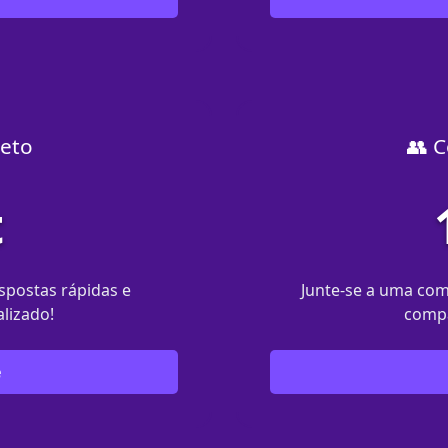
reto
👥 
t
espostas rápidas e
Junte-se a uma com
lizado!
compa
e