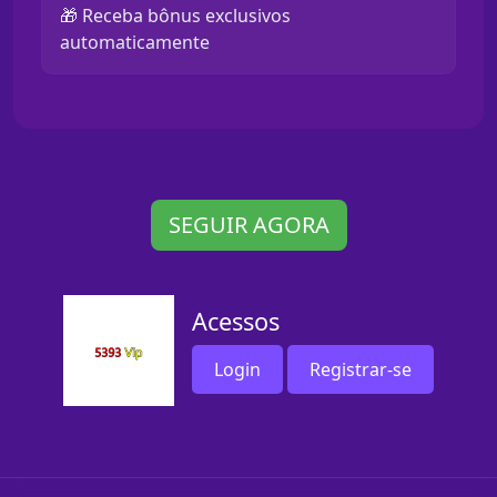
🎁 Receba bônus exclusivos
automaticamente
SEGUIR AGORA
Acessos
Login
Registrar-se