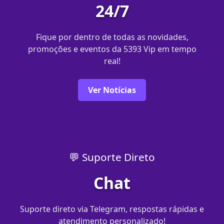
24/7
Fique por dentro de todas as novidades,
promoções e eventos da 5393 Vip em tempo
real!
Ver Notícias
💬 Suporte Direto
Chat
Suporte direto via Telegram, respostas rápidas e
atendimento personalizado!