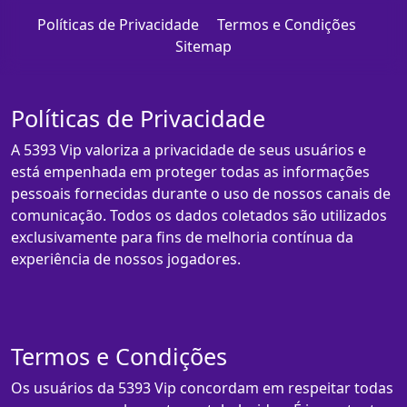
Políticas de Privacidade
Termos e Condições
Sitemap
Políticas de Privacidade
A 5393 Vip valoriza a privacidade de seus usuários e
está empenhada em proteger todas as informações
pessoais fornecidas durante o uso de nossos canais de
comunicação. Todos os dados coletados são utilizados
exclusivamente para fins de melhoria contínua da
experiência de nossos jogadores.
Termos e Condições
Os usuários da 5393 Vip concordam em respeitar todas