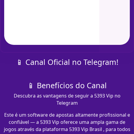
📱 Canal Oficial no Telegram!
📱 Benefícios do Canal
Descubra as vantagens de seguir a 5393 Vip no
Telegram
Este é um software de apostas altamente profissional e
confiável — a 5393 Vip oferece uma ampla gama de
jogos através da plataforma 5393 Vip Brasil , para todos