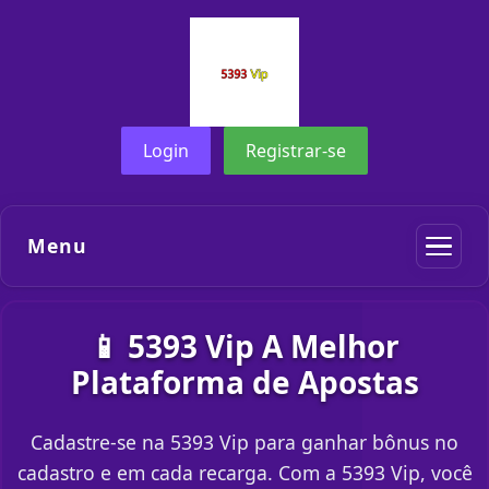
Login
Registrar-se
Menu
📱 5393 Vip A Melhor
Plataforma de Apostas
Cadastre-se na 5393 Vip para ganhar bônus no
cadastro e em cada recarga. Com a 5393 Vip, você