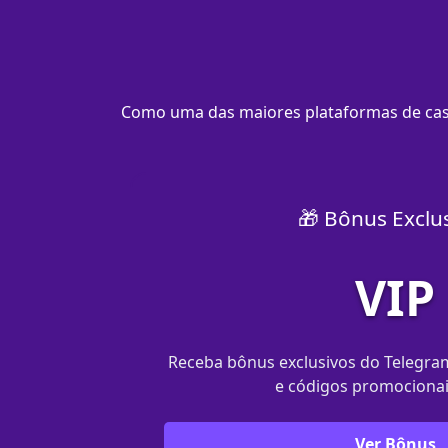
Como uma das maiores plataformas de cassi
🎁 Bônus Exclu
VIP
Receba bônus exclusivos do Telegra
e códigos promocionai
Ver Bônus