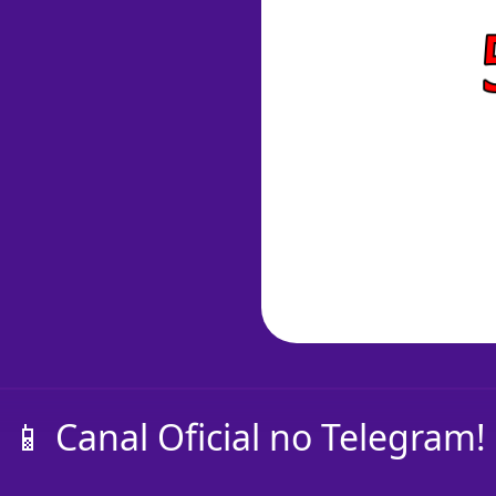
📱 Canal Oficial no Telegram!