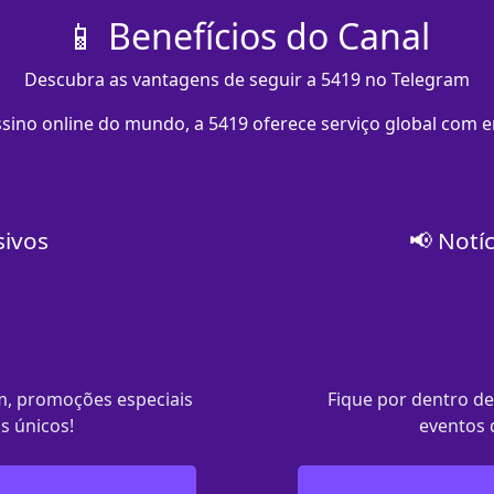
📱 Benefícios do Canal
Descubra as vantagens de seguir a 5419 no Telegram
no online do mundo, a 5419 oferece serviço global com en
sivos
📢 Notí
m, promoções especiais
Fique por dentro d
s únicos!
eventos 