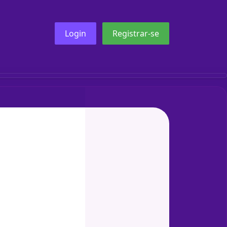
Login
Registrar-se