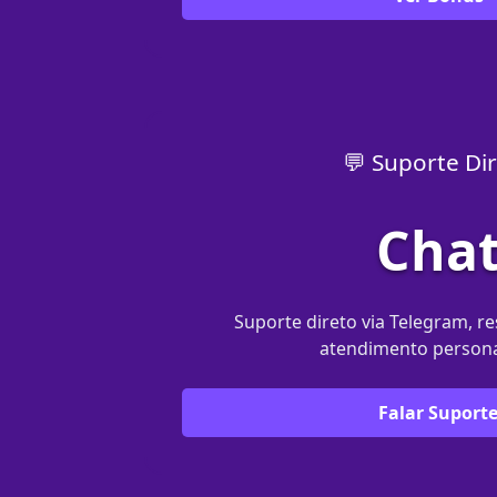
💬 Suporte Di
Cha
Suporte direto via Telegram, r
atendimento persona
Falar Suport