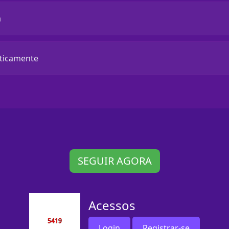
a
aticamente
SEGUIR AGORA
Acessos
Login
Registrar-se