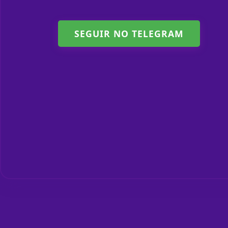
SEGUIR NO TELEGRAM