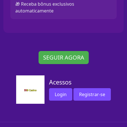
🎁 Receba bônus exclusivos
automaticamente
SEGUIR AGORA
Acessos
Login
Registrar-se