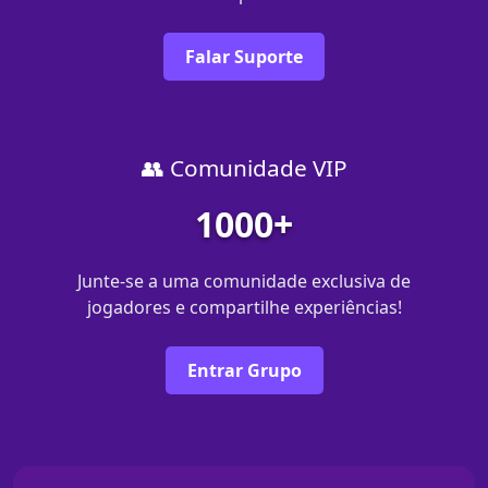
Falar Suporte
👥 Comunidade VIP
1000+
Junte-se a uma comunidade exclusiva de
jogadores e compartilhe experiências!
Entrar Grupo