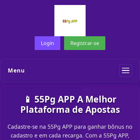
Login
Registrar-se
Menu
📱 55Pg APP A Melhor
Plataforma de Apostas
Cadastre-se na 55Pg APP para ganhar bônus no
cadastro e em cada recarga. Com a 55Pg APP,