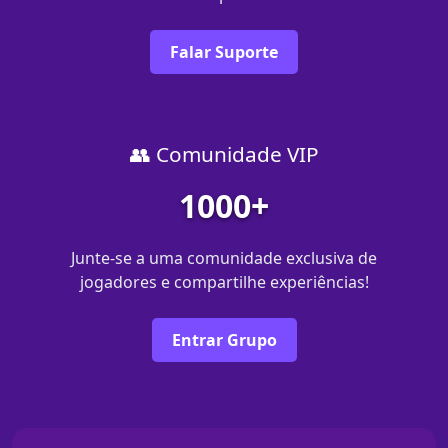
Falar Suporte
👥 Comunidade VIP
1000+
Junte-se a uma comunidade exclusiva de
jogadores e compartilhe experiências!
Entrar Grupo