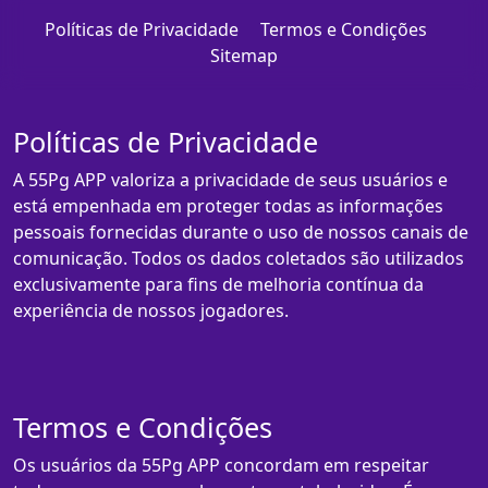
Políticas de Privacidade
Termos e Condições
Sitemap
Políticas de Privacidade
A 55Pg APP valoriza a privacidade de seus usuários e
está empenhada em proteger todas as informações
pessoais fornecidas durante o uso de nossos canais de
comunicação. Todos os dados coletados são utilizados
exclusivamente para fins de melhoria contínua da
experiência de nossos jogadores.
Termos e Condições
Os usuários da 55Pg APP concordam em respeitar