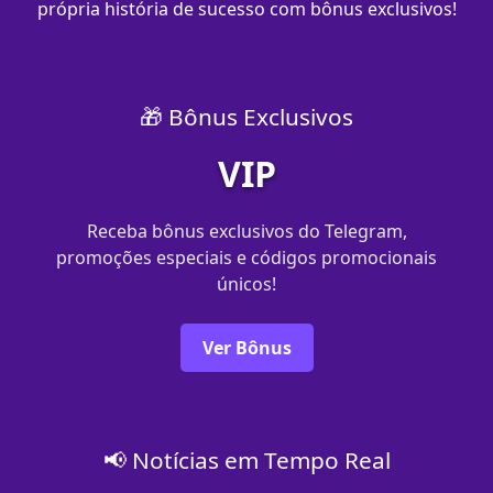
própria história de sucesso com bônus exclusivos!
🎁 Bônus Exclusivos
VIP
Receba bônus exclusivos do Telegram,
promoções especiais e códigos promocionais
únicos!
Ver Bônus
📢 Notícias em Tempo Real