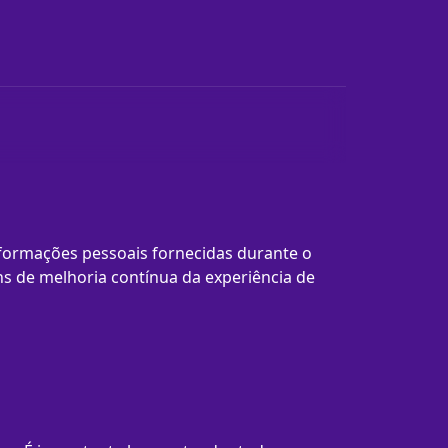
nformações pessoais fornecidas durante o
ns de melhoria contínua da experiência de