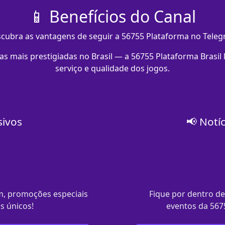
📱 Benefícios do Canal
cubra as vantagens de seguir a 56755 Plataforma no Tele
s mais prestigiadas no Brasil — a 56755 Plataforma Brasil
serviço e qualidade dos jogos.
sivos
📢 Notí
m, promoções especiais
Fique por dentro d
s únicos!
eventos da 567