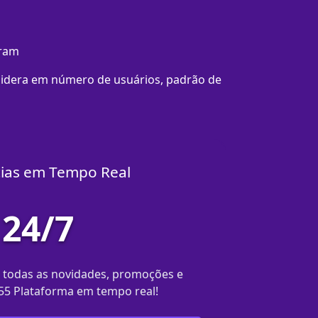
gram
 lidera em número de usuários, padrão de
cias em Tempo Real
24/7
e todas as novidades, promoções e
55 Plataforma em tempo real!