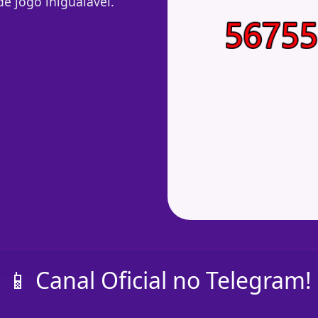
e jogo inigualável.
📱 Canal Oficial no Telegram!