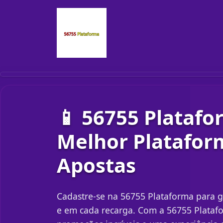
📱 56755 Platafo
Melhor Platafor
Apostas
Cadastre-se na 56755 Plataforma para 
e em cada recarga. Com a 56755 Plataf