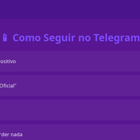
📱 Como Seguir no Telegram
ositivo
ficial"
erder nada