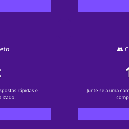
reto
👥 
t
espostas rápidas e
Junte-se a uma com
lizado!
compa
e