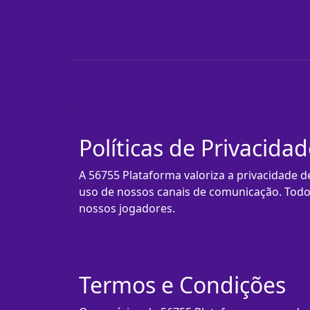
Políticas de Privacida
A 56755 Plataforma valoriza a privacidade 
uso de nossos canais de comunicação. Todos
nossos jogadores.
Termos e Condições