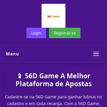
Login
Registrar-se
Menu
📱 56D Game A Melhor
Plataforma de Apostas
Cadastre-se na 56D Game para ganhar bônus no
cadastro e em cada recarga. Com a 56D Game,