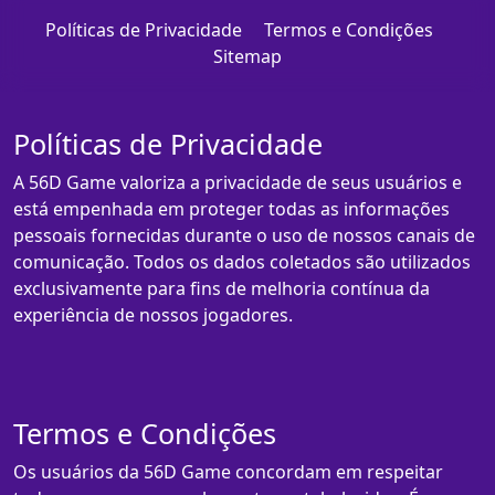
Políticas de Privacidade
Termos e Condições
Sitemap
Políticas de Privacidade
A 56D Game valoriza a privacidade de seus usuários e
está empenhada em proteger todas as informações
pessoais fornecidas durante o uso de nossos canais de
comunicação. Todos os dados coletados são utilizados
exclusivamente para fins de melhoria contínua da
experiência de nossos jogadores.
Termos e Condições
Os usuários da 56D Game concordam em respeitar