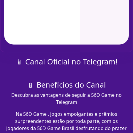
📱 Canal Oficial no Telegram!
📱 Benefícios do Canal
Descubra as vantagens de seguir a 56D Game no
Telegram
Na 56D Game , jogos empolgantes e prêmios
surpreendentes estão por toda parte, com os
jogadores da 56D Game Brasil desfrutando do prazer