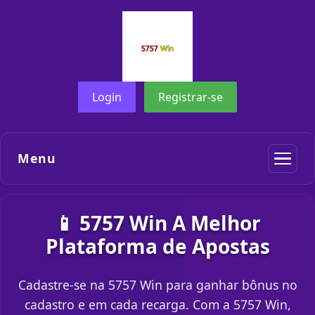
Login
Registrar-se
Menu
📱 5757 Win A Melhor
Plataforma de Apostas
Cadastre-se na 5757 Win para ganhar bônus no
cadastro e em cada recarga. Com a 5757 Win,