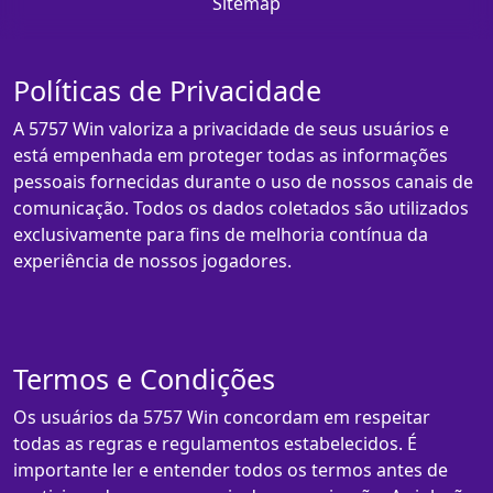
Sitemap
Políticas de Privacidade
A 5757 Win valoriza a privacidade de seus usuários e
está empenhada em proteger todas as informações
pessoais fornecidas durante o uso de nossos canais de
comunicação. Todos os dados coletados são utilizados
exclusivamente para fins de melhoria contínua da
experiência de nossos jogadores.
Termos e Condições
Os usuários da 5757 Win concordam em respeitar
todas as regras e regulamentos estabelecidos. É
importante ler e entender todos os termos antes de