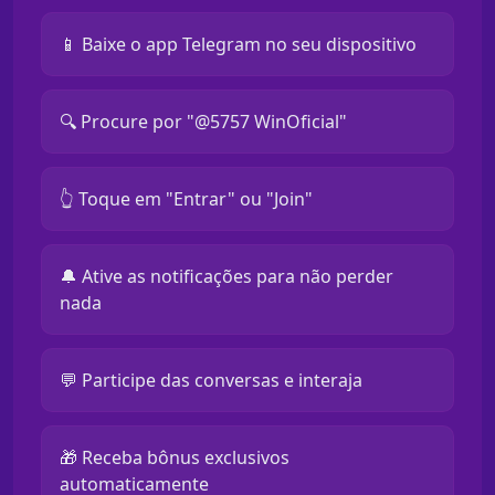
📱 Baixe o app Telegram no seu dispositivo
🔍 Procure por "@5757 WinOficial"
👆 Toque em "Entrar" ou "Join"
🔔 Ative as notificações para não perder
nada
💬 Participe das conversas e interaja
🎁 Receba bônus exclusivos
automaticamente