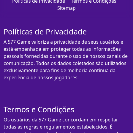
Políticas de Privacidade
Termos e Condições
Sitemap
Políticas de Privacidade
A 577 Game valoriza a privacidade de seus usuários e
está empenhada em proteger todas as informações
pessoais fornecidas durante o uso de nossos canais de
comunicação. Todos os dados coletados são utilizados
exclusivamente para fins de melhoria contínua da
experiência de nossos jogadores.
Termos e Condições
Os usuários da 577 Game concordam em respeitar
todas as regras e regulamentos estabelecidos. É