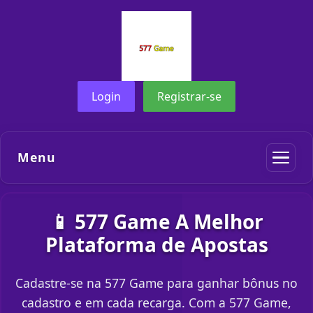
Login
Registrar-se
Menu
📱 577 Game A Melhor
Plataforma de Apostas
Cadastre-se na 577 Game para ganhar bônus no
cadastro e em cada recarga. Com a 577 Game,