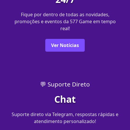
Fique por dentro de todas as novidades,
promoções e eventos da 577 Game em tempo
real!
Ver Notícias
💬 Suporte Direto
Chat
Suporte direto via Telegram, respostas rápidas e
atendimento personalizado!