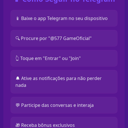
📱 Baixe o app Telegram no seu dispositivo
🔍 Procure por "@577 GameOficial"
👆 Toque em "Entrar" ou "Join"
🔔 Ative as notificações para não perder
nada
💬 Participe das conversas e interaja
🎁 Receba bônus exclusivos