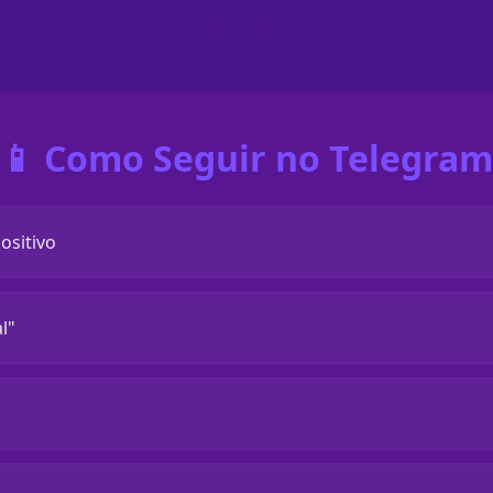
📱 Como Seguir no Telegram
ositivo
l"