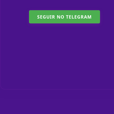
SEGUIR NO TELEGRAM