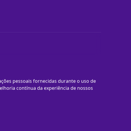
ações pessoais fornecidas durante o uso de
elhoria contínua da experiência de nossos