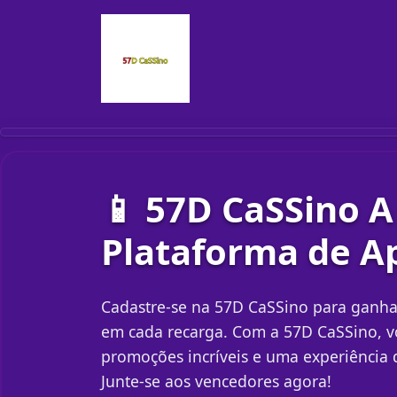
📱 57D CaSSino 
Plataforma de A
Cadastre-se na 57D CaSSino para ganha
em cada recarga. Com a 57D CaSSino, v
promoções incríveis e uma experiência d
Junte-se aos vencedores agora!