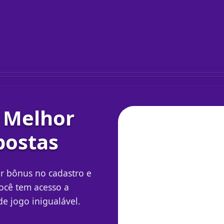
A Melhor
postas
r bônus no cadastro e
ocê tem acesso a
e jogo inigualável.