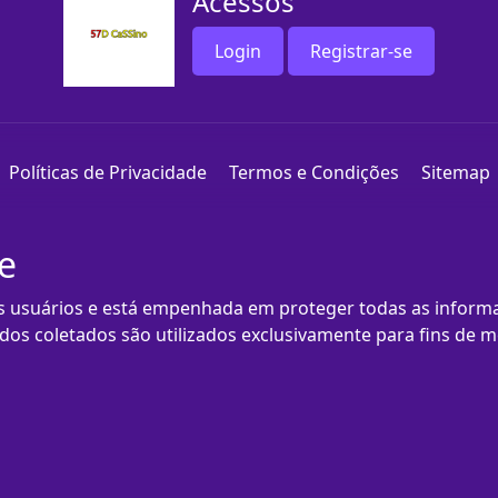
Acessos
Login
Registrar-se
Políticas de Privacidade
Termos e Condições
Sitemap
de
us usuários e está empenhada em proteger todas as inform
os coletados são utilizados exclusivamente para fins de m