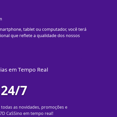
m
smartphone, tablet ou computador, você terá
onal que reflete a qualidade dos nossos
cias em Tempo Real
24/7
e todas as novidades, promoções e
57D CaSSino em tempo real!