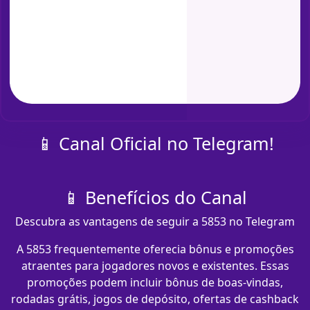
📱 Canal Oficial no Telegram!
📱 Benefícios do Canal
Descubra as vantagens de seguir a 5853 no Telegram
A 5853 frequentemente oferecia bônus e promoções
atraentes para jogadores novos e existentes. Essas
promoções podem incluir bônus de boas-vindas,
rodadas grátis, jogos de depósito, ofertas de cashback