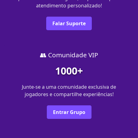
atendimento personalizado!
Falar Suporte
👥 Comunidade VIP
1000+
Junte-se a uma comunidade exclusiva de
jogadores e compartilhe experiências!
Entrar Grupo