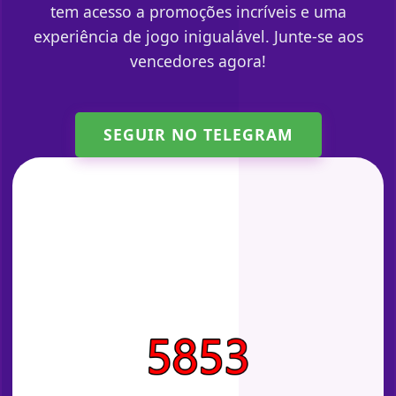
tem acesso a promoções incríveis e uma
experiência de jogo inigualável. Junte-se aos
vencedores agora!
SEGUIR NO TELEGRAM