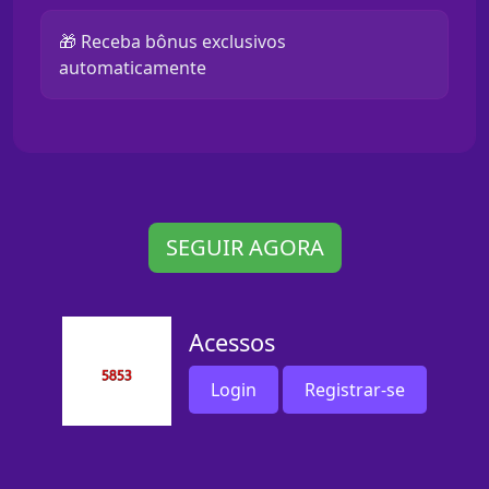
🎁 Receba bônus exclusivos
automaticamente
SEGUIR AGORA
Acessos
Login
Registrar-se