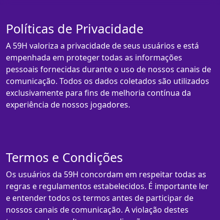
Políticas de Privacidade
A 59H valoriza a privacidade de seus usuários e está
empenhada em proteger todas as informações
pessoais fornecidas durante o uso de nossos canais de
comunicação. Todos os dados coletados são utilizados
exclusivamente para fins de melhoria contínua da
experiência de nossos jogadores.
Termos e Condições
Os usuários da 59H concordam em respeitar todas as
regras e regulamentos estabelecidos. É importante ler
e entender todos os termos antes de participar de
nossos canais de comunicação. A violação destes