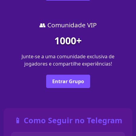
👥 Comunidade VIP
1000+
Junte-se a uma comunidade exclusiva de
jogadores e compartilhe experiências!
Entrar Grupo
📱 Como Seguir no Telegram