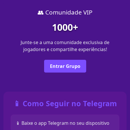
👥 Comunidade VIP
1000+
Junte-se a uma comunidade exclusiva de
jogadores e compartilhe experiências!
Entrar Grupo
📱 Como Seguir no Telegram
📱 Baixe o app Telegram no seu dispositivo