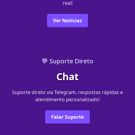
real!
Ver Notícias
💬 Suporte Direto
Chat
Suporte direto via Telegram, respostas rápidas e
atendimento personalizado!
Falar Suporte