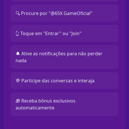
🔍 Procure por "@65X GameOficial"
👆 Toque em "Entrar" ou "Join"
🔔 Ative as notificações para não perder
nada
💬 Participe das conversas e interaja
🎁 Receba bônus exclusivos
automaticamente