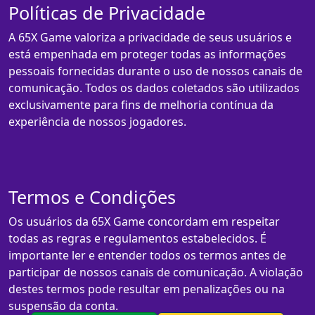
Políticas de Privacidade
A 65X Game valoriza a privacidade de seus usuários e
está empenhada em proteger todas as informações
pessoais fornecidas durante o uso de nossos canais de
comunicação. Todos os dados coletados são utilizados
exclusivamente para fins de melhoria contínua da
experiência de nossos jogadores.
Termos e Condições
Os usuários da 65X Game concordam em respeitar
todas as regras e regulamentos estabelecidos. É
importante ler e entender todos os termos antes de
participar de nossos canais de comunicação. A violação
destes termos pode resultar em penalizações ou na
suspensão da conta.