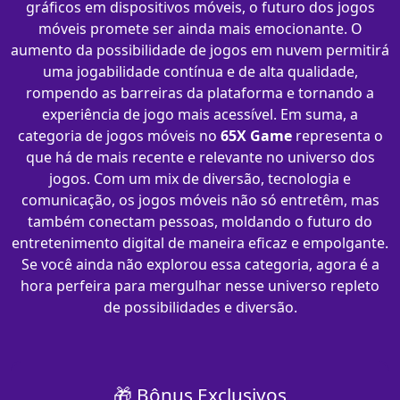
gráficos em dispositivos móveis, o futuro dos jogos
móveis promete ser ainda mais emocionante. O
aumento da possibilidade de jogos em nuvem permitirá
uma jogabilidade contínua e de alta qualidade,
rompendo as barreiras da plataforma e tornando a
experiência de jogo mais acessível. Em suma, a
categoria de jogos móveis no
65X Game
representa o
que há de mais recente e relevante no universo dos
jogos. Com um mix de diversão, tecnologia e
comunicação, os jogos móveis não só entretêm, mas
também conectam pessoas, moldando o futuro do
entretenimento digital de maneira eficaz e empolgante.
Se você ainda não explorou essa categoria, agora é a
hora perfeira para mergulhar nesse universo repleto
de possibilidades e diversão.
🎁 Bônus Exclusivos