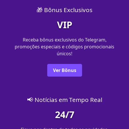
🎁 Bônus Exclusivos
VIP
Receba bônus exclusivos do Telegram,
promoções especiais e códigos promocionais
únicos!
Ver Bônus
📢 Notícias em Tempo Real
24/7