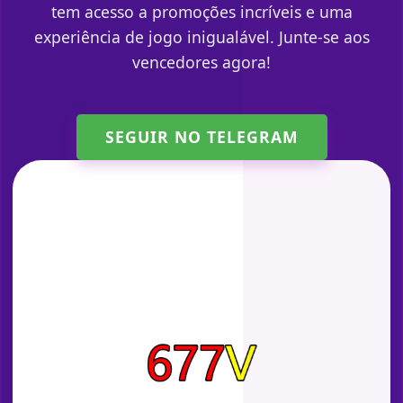
tem acesso a promoções incríveis e uma
experiência de jogo inigualável. Junte-se aos
vencedores agora!
SEGUIR NO TELEGRAM