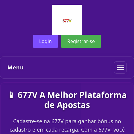
Login
Registrar-se
Menu
📱 677V A Melhor Plataforma
de Apostas
Cadastre-se na 677V para ganhar bônus no
cadastro e em cada recarga. Com a 677V, você