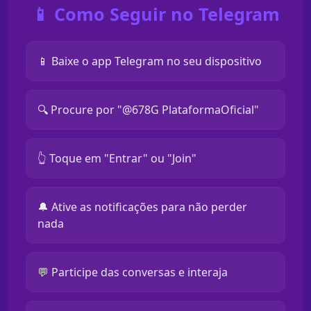
📱 Como Seguir no Telegram
📱 Baixe o app Telegram no seu dispositivo
🔍 Procure por "@678G PlataformaOficial"
👆 Toque em "Entrar" ou "Join"
🔔 Ative as notificações para não perder
nada
💬 Participe das conversas e interaja