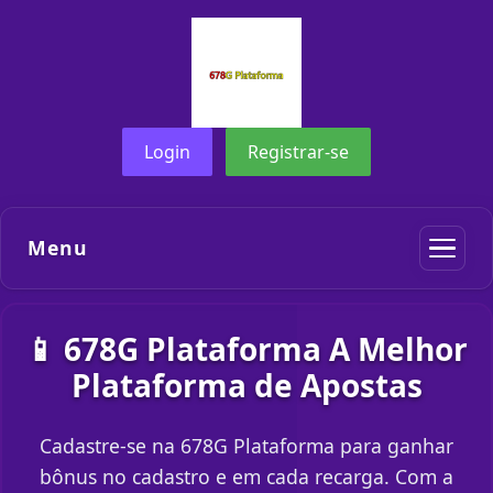
Login
Registrar-se
Menu
📱 678G Plataforma A Melhor
Plataforma de Apostas
Cadastre-se na 678G Plataforma para ganhar
bônus no cadastro e em cada recarga. Com a