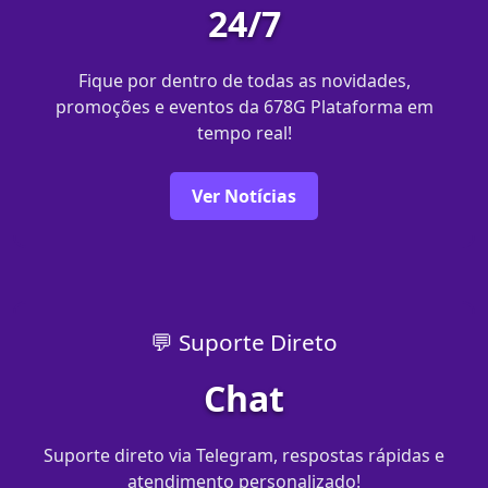
24/7
Fique por dentro de todas as novidades,
promoções e eventos da 678G Plataforma em
tempo real!
Ver Notícias
💬 Suporte Direto
Chat
Suporte direto via Telegram, respostas rápidas e
atendimento personalizado!