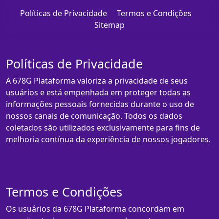
Políticas de Privacidade
Termos e Condições
Sitemap
Políticas de Privacidade
A 678G Plataforma valoriza a privacidade de seus
usuários e está empenhada em proteger todas as
informações pessoais fornecidas durante o uso de
nossos canais de comunicação. Todos os dados
coletados são utilizados exclusivamente para fins de
melhoria contínua da experiência de nossos jogadores.
Termos e Condições
Os usuários da 678G Plataforma concordam em