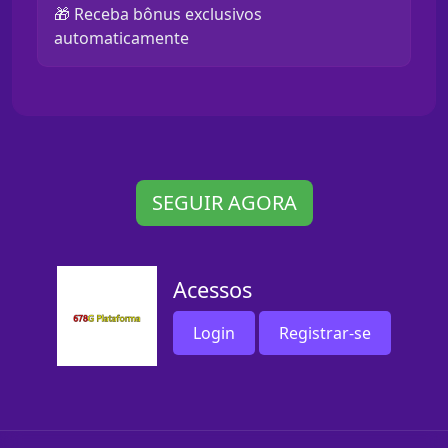
🎁 Receba bônus exclusivos
automaticamente
SEGUIR AGORA
Acessos
Login
Registrar-se