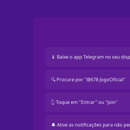
📱 Baixe o app Telegram no seu disp
🔍 Procure por "@678 JogoOficial"
👆 Toque em "Entrar" ou "Join"
🔔 Ative as notificações para não p