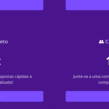
reto
👥 
t
espostas rápidas e
Junte-se a uma com
lizado!
compa
e