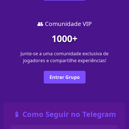
👥 Comunidade VIP
1000+
Junte-se a uma comunidade exclusiva de
jogadores e compartilhe experiências!
Entrar Grupo
📱 Como Seguir no Telegram