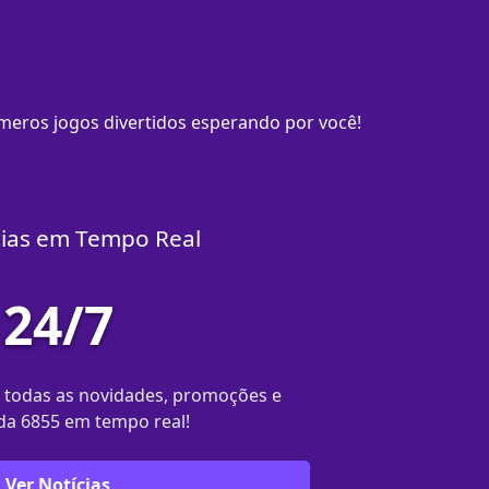
úmeros jogos divertidos esperando por você!
cias em Tempo Real
24/7
e todas as novidades, promoções e
da 6855 em tempo real!
Ver Notícias