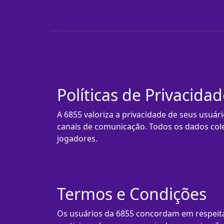
Políticas de Privacida
A 6855 valoriza a privacidade de seus usuá
canais de comunicação. Todos os dados cole
jogadores.
Termos e Condições
Os usuários da 6855 concordam em respeitar