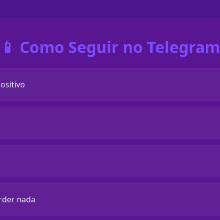
📱 Como Seguir no Telegram
ositivo
erder nada