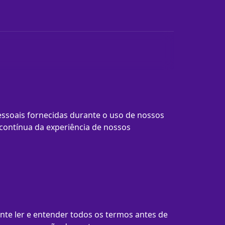
essoais fornecidas durante o uso de nossos
 contínua da experiência de nossos
nte ler e entender todos os termos antes de