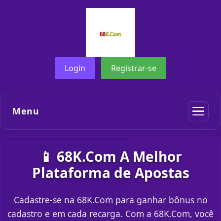
Login
Registrar-se
Menu
📱 68K.Com A Melhor
Plataforma de Apostas
Cadastre-se na 68K.Com para ganhar bônus no
cadastro e em cada recarga. Com a 68K.Com, você