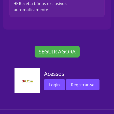
🎁 Receba bônus exclusivos
automaticamente
SEGUIR AGORA
Acessos
Login
Registrar-se