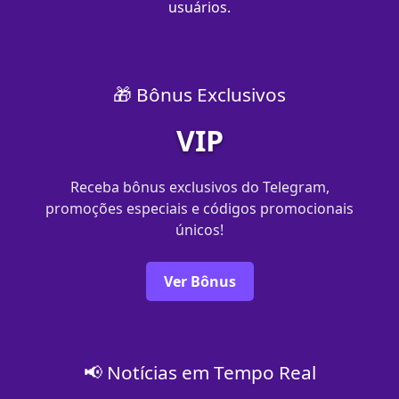
usuários.
🎁 Bônus Exclusivos
VIP
Receba bônus exclusivos do Telegram,
promoções especiais e códigos promocionais
únicos!
Ver Bônus
📢 Notícias em Tempo Real