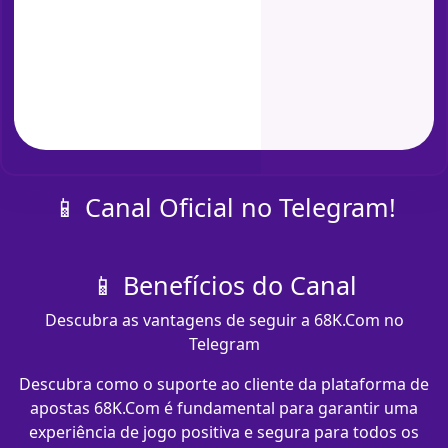
📱 Canal Oficial no Telegram!
📱 Benefícios do Canal
Descubra as vantagens de seguir a 68K.Com no
Telegram
Descubra como o suporte ao cliente da plataforma de
apostas 68K.Com é fundamental para garantir uma
experiência de jogo positiva e segura para todos os