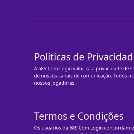
Políticas de Privacida
A 68S Com Login valoriza a privacidade de 
de nossos canais de comunicação. Todos os 
nossos jogadores.
Termos e Condições
Os usuários da 68S Com Login concordam em 