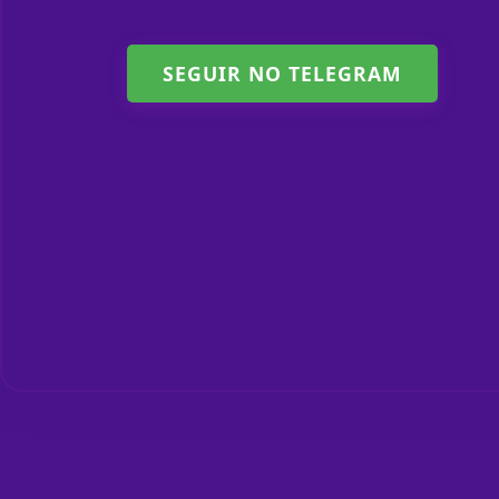
SEGUIR NO TELEGRAM