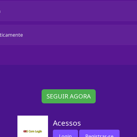
a
aticamente
SEGUIR AGORA
Acessos
Login
Registrar-se