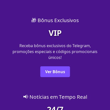
🎁 Bônus Exclusivos
VIP
Receba bônus exclusivos do Telegram,
promoções especiais e códigos promocionais
únicos!
Ver Bônus
📢 Notícias em Tempo Real
24/7