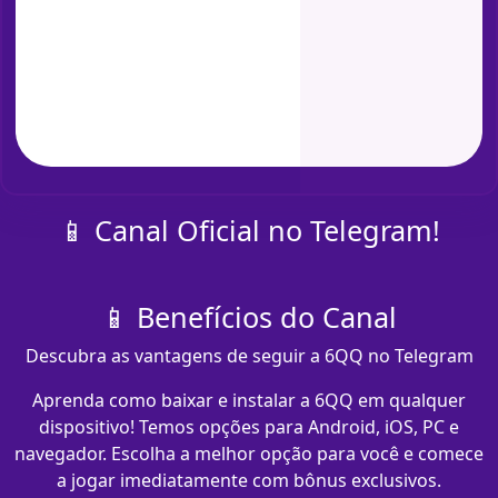
📱 Canal Oficial no Telegram!
📱 Benefícios do Canal
Descubra as vantagens de seguir a 6QQ no Telegram
Aprenda como baixar e instalar a 6QQ em qualquer
dispositivo! Temos opções para Android, iOS, PC e
navegador. Escolha a melhor opção para você e comece
a jogar imediatamente com bônus exclusivos.