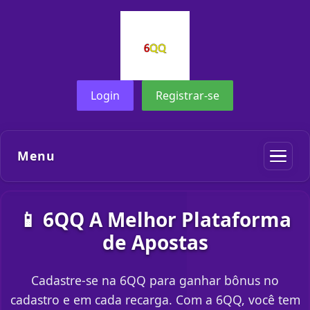
Login
Registrar-se
Menu
📱 6QQ A Melhor Plataforma
de Apostas
Cadastre-se na 6QQ para ganhar bônus no
cadastro e em cada recarga. Com a 6QQ, você tem