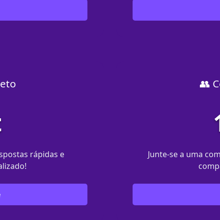
reto
👥 
t
espostas rápidas e
Junte-se a uma com
lizado!
compa
e