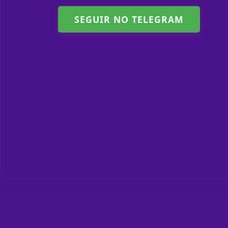
SEGUIR NO TELEGRAM