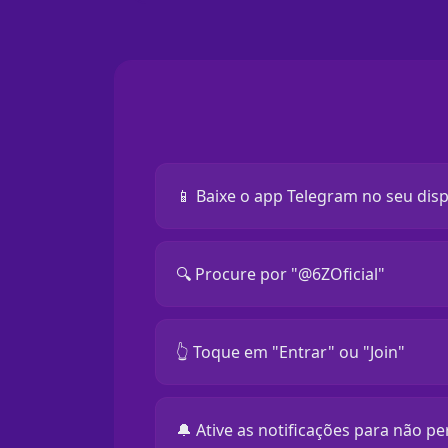
📱 Baixe o app Telegram no seu disp
🔍 Procure por "@6ZOficial"
👆 Toque em "Entrar" ou "Join"
🔔 Ative as notificações para não p