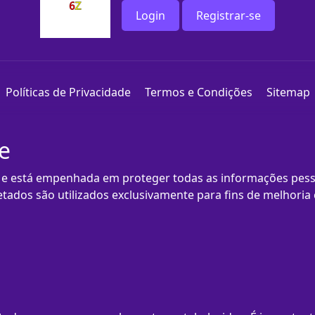
Login
Registrar-se
Políticas de Privacidade
Termos e Condições
Sitemap
de
os e está empenhada em proteger todas as informações pes
tados são utilizados exclusivamente para fins de melhoria