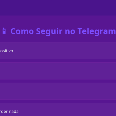
📱 Como Seguir no Telegram
ositivo
erder nada