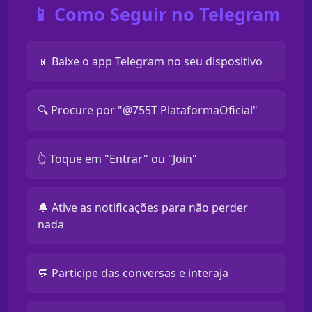
📱 Como Seguir no Telegram
📱 Baixe o app Telegram no seu dispositivo
🔍 Procure por "@755T PlataformaOficial"
👆 Toque em "Entrar" ou "Join"
🔔 Ative as notificações para não perder
nada
💬 Participe das conversas e interaja