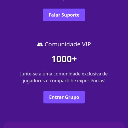
Falar Suporte
👥 Comunidade VIP
1000+
Junte-se a uma comunidade exclusiva de
jogadores e compartilhe experiências!
Entrar Grupo