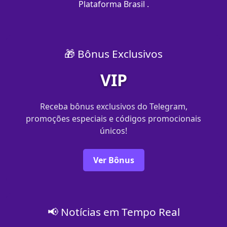
Plataforma Brasil .
🎁 Bônus Exclusivos
VIP
Receba bônus exclusivos do Telegram,
promoções especiais e códigos promocionais
únicos!
Ver Bônus
📢 Notícias em Tempo Real