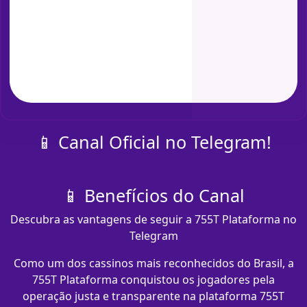
📱 Canal Oficial no Telegram!
📱 Benefícios do Canal
Descubra as vantagens de seguir a 755T Plataforma no
Telegram
Como um dos cassinos mais reconhecidos do Brasil, a
755T Plataforma conquistou os jogadores pela
operação justa e transparente na plataforma 755T