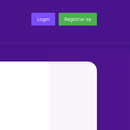
Login
Registrar-se