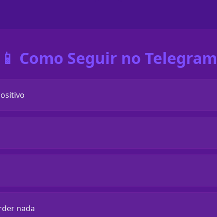
📱 Como Seguir no Telegram
ositivo
erder nada