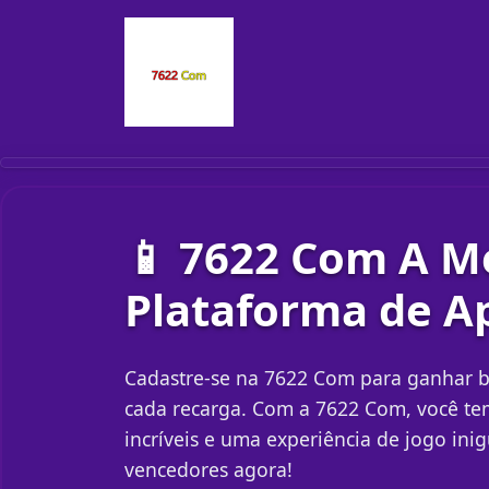
📱 7622 Com A M
Plataforma de A
Cadastre-se na 7622 Com para ganhar 
cada recarga. Com a 7622 Com, você t
incríveis e uma experiência de jogo inig
vencedores agora!