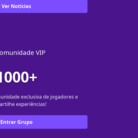
Ver Notícias
Comunidade VIP
1000+
unidade exclusiva de jogadores e
rtilhe experiências!
Entrar Grupo