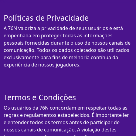
Políticas de Privacidade
A 76N valoriza a privacidade de seus usuários e está
empenhada em proteger todas as informações
pessoais fornecidas durante o uso de nossos canais de
comunicação. Todos os dados coletados são utilizados
exclusivamente para fins de melhoria contínua da
experiência de nossos jogadores.
Termos e Condições
Os usuários da 76N concordam em respeitar todas as
regras e regulamentos estabelecidos. É importante ler
e entender todos os termos antes de participar de
nossos canais de comunicação. A violação destes