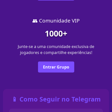
👥 Comunidade VIP
1000+
Junte-se a uma comunidade exclusiva de
jogadores e compartilhe experiências!
Entrar Grupo
📱 Como Seguir no Telegram