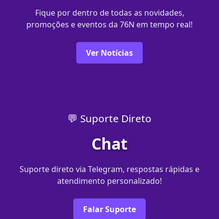
Fique por dentro de todas as novidades,
promoções e eventos da 76N em tempo real!
Ver Notícias
💬 Suporte Direto
Chat
Suporte direto via Telegram, respostas rápidas e
atendimento personalizado!
Falar Suporte