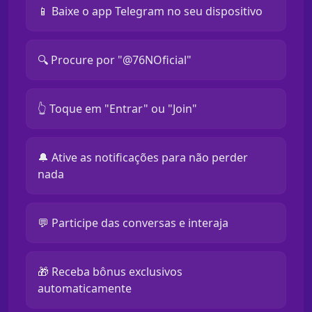
📱 Baixe o app Telegram no seu dispositivo
🔍 Procure por "@76NOficial"
👆 Toque em "Entrar" ou "Join"
🔔 Ative as notificações para não perder
nada
💬 Participe das conversas e interaja
🎁 Receba bônus exclusivos
automaticamente