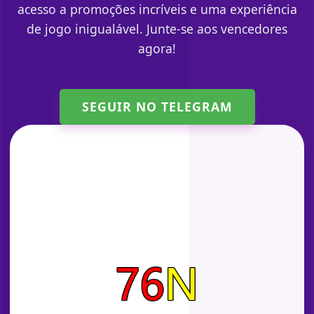
acesso a promoções incríveis e uma experiência
de jogo inigualável. Junte-se aos vencedores
agora!
SEGUIR NO TELEGRAM