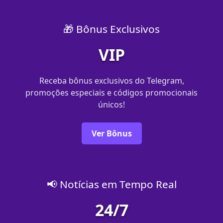
🎁 Bônus Exclusivos
VIP
Receba bônus exclusivos do Telegram,
promoções especiais e códigos promocionais
únicos!
Ver Bônus
📢 Notícias em Tempo Real
24/7