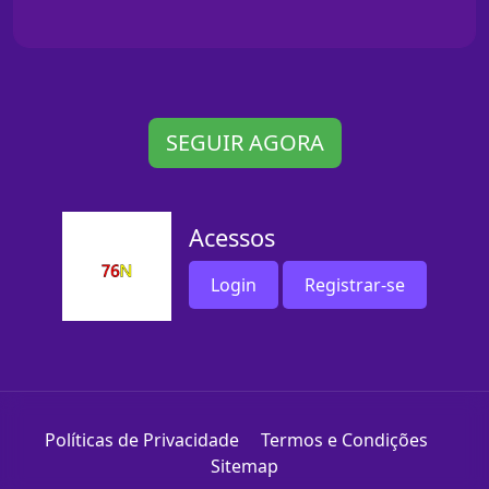
SEGUIR AGORA
Acessos
Login
Registrar-se
Políticas de Privacidade
Termos e Condições
Sitemap