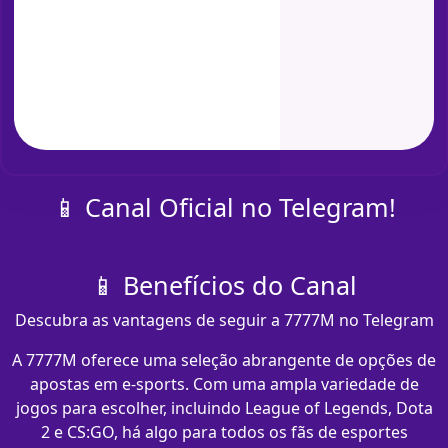
📱 Canal Oficial no Telegram!
📱 Benefícios do Canal
Descubra as vantagens de seguir a 7777M no Telegram
A 7777M oferece uma seleção abrangente de opções de
apostas em e-sports. Com uma ampla variedade de
jogos para escolher, incluindo League of Legends, Dota
2 e CS:GO, há algo para todos os fãs de esportes