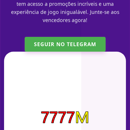
tem acesso a promoções incríveis e uma
experiência de jogo inigualável. Junte-se aos
vencedores agora!
SEGUIR NO TELEGRAM