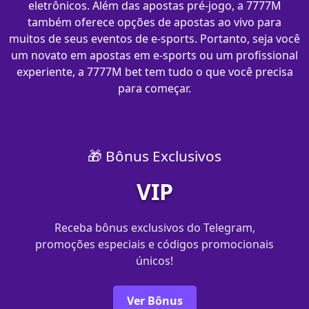
eletrônicos. Além das apostas pré-jogo, a 7777M
também oferece opções de apostas ao vivo para
muitos de seus eventos de e-sports. Portanto, seja você
um novato em apostas em e-sports ou um profissional
experiente, a 7777M bet tem tudo o que você precisa
para começar.
🎁 Bônus Exclusivos
VIP
Receba bônus exclusivos do Telegram,
promoções especiais e códigos promocionais
únicos!
Ver Bônus