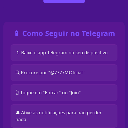
📱 Como Seguir no Telegram
📱 Baixe o app Telegram no seu dispositivo
🔍 Procure por "@7777MOficial"
👆 Toque em "Entrar" ou "Join"
🔔 Ative as notificações para não perder
nada