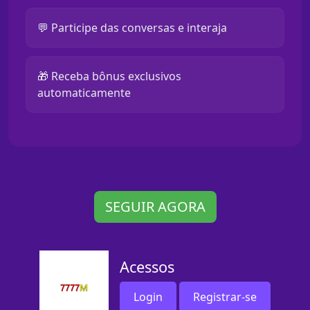
💬 Participe das conversas e interaja
🎁 Receba bônus exclusivos
automaticamente
SEGUIR AGORA
Acessos
Login
Registrar-se