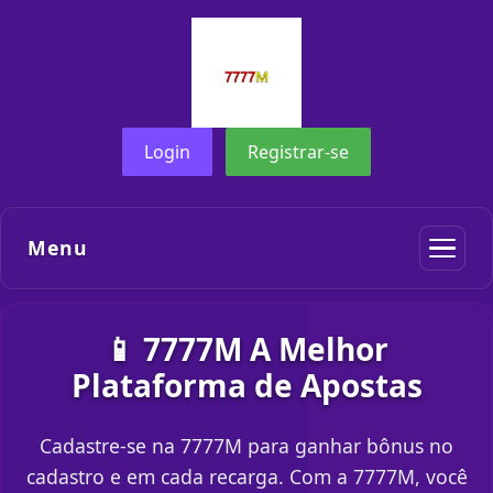
Login
Registrar-se
Menu
📱 7777M A Melhor
Plataforma de Apostas
Cadastre-se na 7777M para ganhar bônus no
cadastro e em cada recarga. Com a 7777M, você