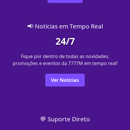
📢 Notícias em Tempo Real
24/7
Fique por dentro de todas as novidades,
promoções e eventos da 7777M em tempo real!
Ver Notícias
💬 Suporte Direto