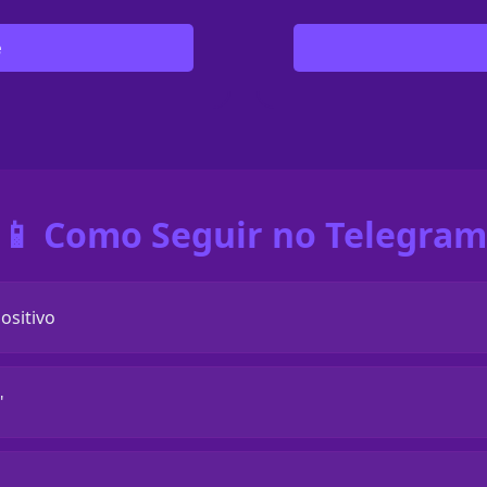
e
📱 Como Seguir no Telegram
ositivo
"