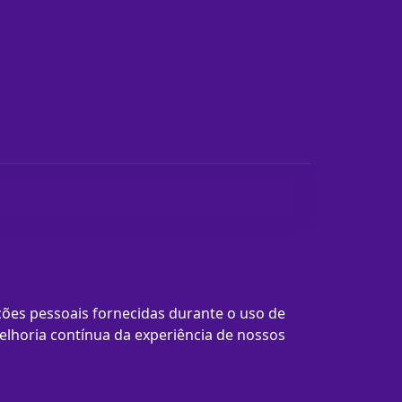
ões pessoais fornecidas durante o uso de
elhoria contínua da experiência de nossos