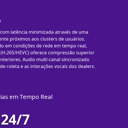
m
e com latência minimizada através de uma
nte próximos aos clusters de usuários.
do em condições de rede em tempo real,
o (H.265/HEVC) oferece compressão superior
eriores. Audio multi-canal sincronizado
de roleta e as interações vocais dos dealers.
cias em Tempo Real
24/7