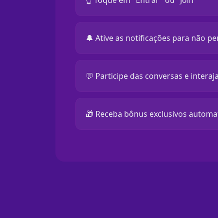
👆 Toque em "Entrar" ou "Join"
🔔 Ative as notificações para não p
💬 Participe das conversas e interaj
🎁 Receba bônus exclusivos autom