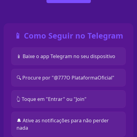
📱 Como Seguir no Telegram
📱 Baixe o app Telegram no seu dispositivo
🔍 Procure por "@777O PlataformaOficial"
👆 Toque em "Entrar" ou "Join"
🔔 Ative as notificações para não perder
nada