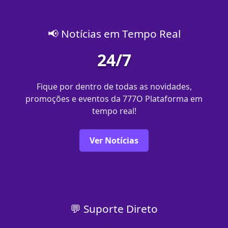
📢 Notícias em Tempo Real
24/7
Fique por dentro de todas as novidades,
promoções e eventos da 777O Plataforma em
tempo real!
Ver Notícias
💬 Suporte Direto