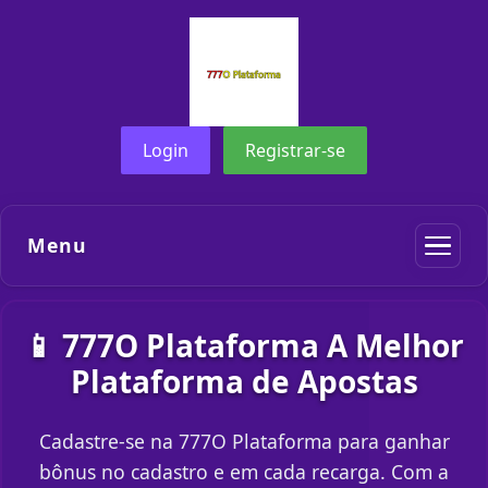
Login
Registrar-se
Menu
📱 777O Plataforma A Melhor
Plataforma de Apostas
Cadastre-se na 777O Plataforma para ganhar
bônus no cadastro e em cada recarga. Com a