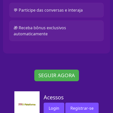
💬 Participe das conversas e interaja
🎁 Receba bônus exclusivos
automaticamente
SEGUIR AGORA
Acessos
Login
Registrar-se